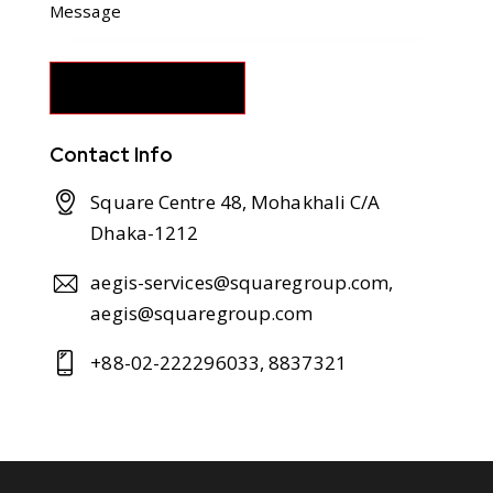
Contact Info
Square Centre 48, Mohakhali C/A
Dhaka-1212
aegis-services@squaregroup.com,
aegis@squaregroup.com
+88-02-222296033, 8837321