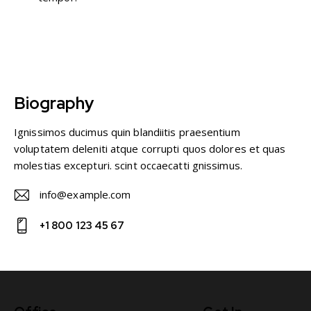
Biography
Ignissimos ducimus quin blandiitis praesentium
voluptatem deleniti atque corrupti quos dolores et quas
molestias excepturi. scint occaecatti gnissimus.
info@example.com
E-
+1 800 123 45 67
m
Ph
ail
on
:
e: